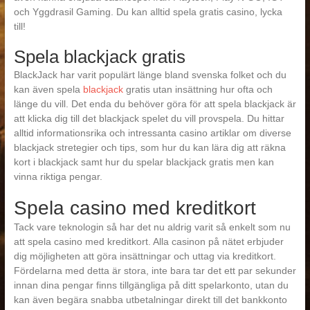
och Yggdrasil Gaming. Du kan alltid spela gratis casino, lycka
till!
Spela blackjack gratis
BlackJack har varit populärt länge bland svenska folket och du
kan även spela
blackjack
gratis utan insättning hur ofta och
länge du vill. Det enda du behöver göra för att spela blackjack är
att klicka dig till det blackjack spelet du vill provspela. Du hittar
alltid informationsrika och intressanta casino artiklar om diverse
blackjack stretegier och tips, som hur du kan lära dig att räkna
kort i blackjack samt hur du spelar blackjack gratis men kan
vinna riktiga pengar.
Spela casino med kreditkort
Tack vare teknologin så har det nu aldrig varit så enkelt som nu
att spela casino med kreditkort. Alla casinon på nätet erbjuder
dig möjligheten att göra insättningar och uttag via kreditkort.
Fördelarna med detta är stora, inte bara tar det ett par sekunder
innan dina pengar finns tillgängliga på ditt spelarkonto, utan du
kan även begära snabba utbetalningar direkt till det bankkonto