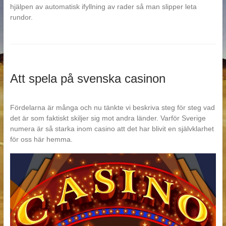
hjälpen av automatisk ifyllning av rader så man slipper leta
rundor.
Att spela på svenska casinon
Fördelarna är många och nu tänkte vi beskriva steg för steg vad
det är som faktiskt skiljer sig mot andra länder. Varför Sverige
numera är så starka inom casino att det har blivit en självklarhet
för oss här hemma.