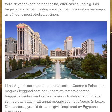
torra Nevadaöknen, tornar casino, efter casino upp sig. Las
Vegas är staden som aldrig sover och som dessutom har några
av världens mest otroliga casinon.
I Las Vegas hittar du det romerska casinot Caesar’s Palace, en
magnifik byggnad som ser ut som ett romerskt tempel.
Väggarna kantas med vackra pelare och statyer och fontäner
som sprutar vatten. Ett annat megabygge i Las Vegas är Luxor.
Denna stora pyramid är naturligtvis inspirerad av Egyptens
pyramider.