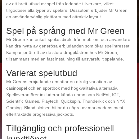
av ett brett utbud av spel från ledande tillverkare, vilket
tillgodoser alla typer av spelare. Dessutom erbjuder Mr Green
en användarvänlig plattform med attraktiv layout.
Spel på språng med Mr Green
Mr Green kan enkelt spelas direkt från mobilen, och användare
kan dra nytta av generösa erbjudanden som ökar spelintresset.
Kampanjer är ett av de stora dragplåstren hos Mr Green,
tillsammans med en fast inställning till ansvarsfullt spelande.
Varierat spelutbud
Mr Greens erbjudande omfattar en otrolig variation av
casinospel och en sportbok med högkvalitativa alternativ.
Spelleverantörer inkluderar kända namn som NetEnt, IGT,
Scientific Games, Playtech, Quickspin, Thunderkick och NYX
Gaming. Bland slotsen hittar du några av marknadens mest
eftertraktade progressiva jackpots.
Tillgänglig och professionell