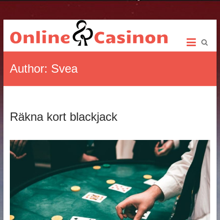
Skip
Sveriges
to
content
bästa
Author:
Svea
Online
casinon
–
Räkna kort blackjack
Spela
online
casino
smart!