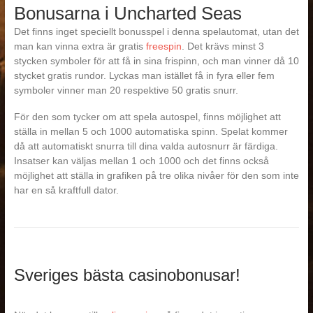
Bonusarna i Uncharted Seas
Det finns inget speciellt bonusspel i denna spelautomat, utan det
man kan vinna extra är gratis
freespin
. Det krävs minst 3
stycken symboler för att få in sina frispinn, och man vinner då 10
stycket gratis rundor. Lyckas man istället få in fyra eller fem
symboler vinner man 20 respektive 50 gratis snurr.
För den som tycker om att spela autospel, finns möjlighet att
ställa in mellan 5 och 1000 automatiska spinn. Spelat kommer
då att automatiskt snurra till dina valda autosnurr är färdiga.
Insatser kan väljas mellan 1 och 1000 och det finns också
möjlighet att ställa in grafiken på tre olika nivåer för den som inte
har en så kraftfull dator.
Sveriges bästa casinobonusar!