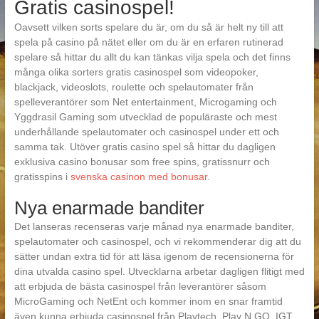
Gratis casinospel!
Oavsett vilken sorts spelare du är, om du så är helt ny till att
spela på casino på nätet eller om du är en erfaren rutinerad
spelare så hittar du allt du kan tänkas vilja spela och det finns
många olika sorters gratis casinospel som videopoker,
blackjack, videoslots, roulette och spelautomater från
spelleverantörer som Net entertainment, Microgaming och
Yggdrasil Gaming som utvecklad de populäraste och mest
underhållande spelautomater och casinospel under ett och
samma tak. Utöver gratis casino spel så hittar du dagligen
exklusiva casino bonusar som free spins, gratissnurr och
gratisspins i
svenska casinon med bonusar
.
Nya enarmade banditer
Det lanseras recenseras varje månad nya enarmade banditer,
spelautomater och casinospel, och vi rekommenderar dig att du
sätter undan extra tid för att läsa igenom de recensionerna för
dina utvalda casino spel. Utvecklarna arbetar dagligen flitigt med
att erbjuda de bästa casinospel från leverantörer såsom
MicroGaming och NetEnt och kommer inom en snar framtid
även kunna erbjuda casinospel från Playtech, Play N GO, IGT