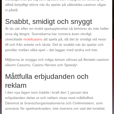
alltså betydligt större när du spelar på utländska casinon vågar
vi påstå.
Snabbt, smidigt och snyggt
Är du ute efter en mobil spelupplevelse så behöver du inte heller
oroa dig längre. Svenskarna har numera även otroligt
utvecklade
mobilcasino
att spela på, då det är smidigt vid resor
till och från arbete och skola. Det är snabbt när du spelar och
pendlar mellan olika spel – det laggar med andra ord inte.
Miljöerna är snygga och roliga teman utlovas på flertalet casinon
såsom Casumo, Casino Heroes och Speedy!
Måttfulla erbjudanden och
reklam
I den nya lagen som trädde i kraft den 1 januari ska
erbjudanden delas ut och reklam visas med måttfullhet.
Däremot är branschorganisationerna och Civilministern, som
ansvarar för spelmarknaden, inte överens om vad det innebär.