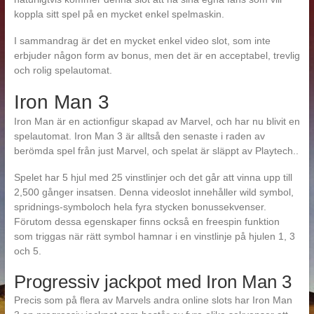
koppla sitt spel på en mycket enkel spelmaskin.
I sammandrag är det en mycket enkel video slot, som inte
erbjuder någon form av bonus, men det är en acceptabel, trevlig
och rolig spelautomat.
Iron Man 3
Iron Man är en actionfigur skapad av Marvel, och har nu blivit en
spelautomat. Iron Man 3 är alltså den senaste i raden av
berömda spel från just Marvel, och spelat är släppt av Playtech..
Spelet har 5 hjul med 25 vinstlinjer och det går att vinna upp till
2,500 gånger insatsen. Denna videoslot innehåller wild symbol,
spridnings-symboloch hela fyra stycken bonussekvenser.
Förutom dessa egenskaper finns också en freespin funktion
som triggas när rätt symbol hamnar i en vinstlinje på hjulen 1, 3
och 5.
Progressiv jackpot med Iron Man 3
Precis som på flera av Marvels andra online slots har Iron Man