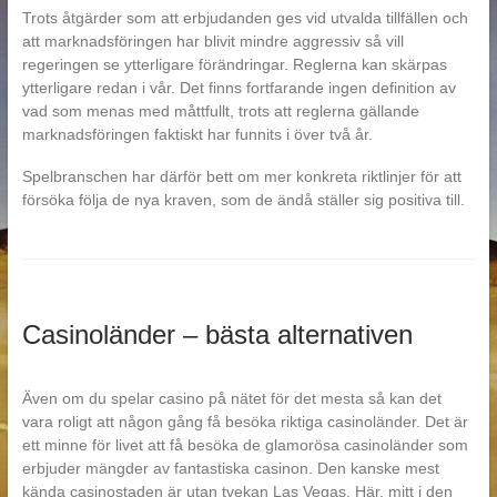
Trots åtgärder som att erbjudanden ges vid utvalda tillfällen och
att marknadsföringen har blivit mindre aggressiv så vill
regeringen se ytterligare förändringar. Reglerna kan skärpas
ytterligare redan i vår. Det finns fortfarande ingen definition av
vad som menas med måttfullt, trots att reglerna gällande
marknadsföringen faktiskt har funnits i över två år.
Spelbranschen har därför bett om mer konkreta riktlinjer för att
försöka följa de nya kraven, som de ändå ställer sig positiva till.
Casinoländer – bästa alternativen
Även om du spelar casino på nätet för det mesta så kan det
vara roligt att någon gång få besöka riktiga casinoländer. Det är
ett minne för livet att få besöka de glamorösa casinoländer som
erbjuder mängder av fantastiska casinon. Den kanske mest
kända casinostaden är utan tvekan Las Vegas. Här, mitt i den