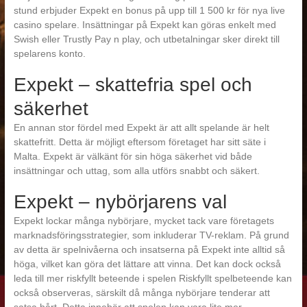
stund erbjuder Expekt en bonus på upp till 1 500 kr för nya live
casino spelare. Insättningar på Expekt kan göras enkelt med
Swish eller Trustly Pay n play, och utbetalningar sker direkt till
spelarens konto.
Expekt – skattefria spel och
säkerhet
En annan stor fördel med Expekt är att allt spelande är helt
skattefritt. Detta är möjligt eftersom företaget har sitt säte i
Malta. Expekt är välkänt för sin höga säkerhet vid både
insättningar och uttag, som alla utförs snabbt och säkert.
Expekt – nybörjarens val
Expekt lockar många nybörjare, mycket tack vare företagets
marknadsföringsstrategier, som inkluderar TV-reklam. På grund
av detta är spelnivåerna och insatserna på Expekt inte alltid så
höga, vilket kan göra det lättare att vinna. Det kan dock också
leda till mer riskfyllt beteende i spelen Riskfyllt spelbeteende kan
också observeras, särskilt då många nybörjare tenderar att
satsa hårt. Detta innebär att spelen kan vara lite mer