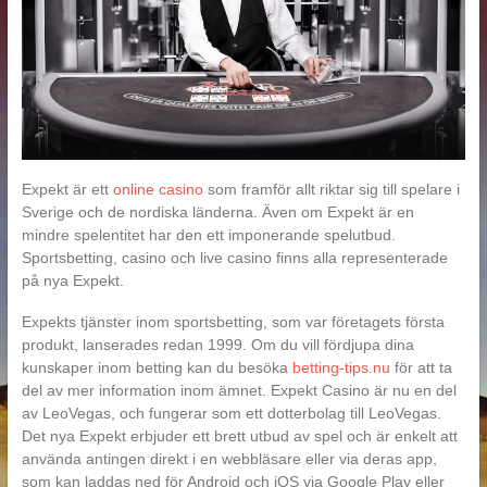
Expekt är ett
online casino
som framför allt riktar sig till spelare i
Sverige och de nordiska länderna. Även om Expekt är en
mindre spelentitet har den ett imponerande spelutbud.
Sportsbetting, casino och live casino finns alla representerade
på nya Expekt.
Expekts tjänster inom sportsbetting, som var företagets första
produkt, lanserades redan 1999. Om du vill fördjupa dina
kunskaper inom betting kan du besöka
betting-tips.nu
för att ta
del av mer information inom ämnet. Expekt Casino är nu en del
av LeoVegas, och fungerar som ett dotterbolag till LeoVegas.
Det nya Expekt erbjuder ett brett utbud av spel och är enkelt att
använda antingen direkt i en webbläsare eller via deras app,
som kan laddas ned för Android och iOS via Google Play eller