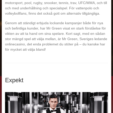
motorsport, pool, rugby, snooker, tennis, trav, UFC/MMA, och till
och med underhållning och specialspel. För vattenpolo och
volleybollfans, finns det också gott om alternativ tillgängliga.
Genom att ständigt erbjuda lockande kampanjer både för nya
och befintliga kunder, har Mr Green visat en stark förståelse för
vikten av att ta hand om sina spelare. Kort sagt, med en sådan
stor mängd spel att välja mellan, är Mr Green, Sveriges ledande
onlinecasino, det enda problemet du stöter på – du kanske har
för mycket att välja bland!
Expekt