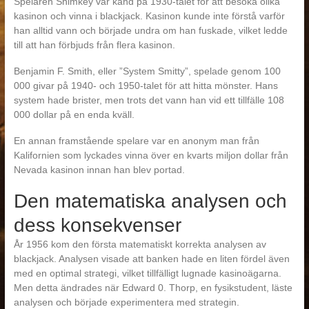
Spelaren Shimkey var känd på 1930-talet för att besöka olika
kasinon och vinna i blackjack. Kasinon kunde inte förstå varför
han alltid vann och började undra om han fuskade, vilket ledde
till att han förbjuds från flera kasinon.
Benjamin F. Smith, eller ”System Smitty”, spelade genom 100
000 givar på 1940- och 1950-talet för att hitta mönster. Hans
system hade brister, men trots det vann han vid ett tillfälle 108
000 dollar på en enda kväll.
En annan framstående spelare var en anonym man från
Kalifornien som lyckades vinna över en kvarts miljon dollar från
Nevada kasinon innan han blev portad.
Den matematiska analysen och
dess konsekvenser
År 1956 kom den första matematiskt korrekta analysen av
blackjack. Analysen visade att banken hade en liten fördel även
med en optimal strategi, vilket tillfälligt lugnade kasinoägarna.
Men detta ändrades när Edward 0. Thorp, en fysikstudent, läste
analysen och började experimentera med strategin.