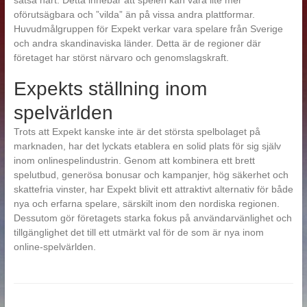
oförutsägbara och ”vilda” än på vissa andra plattformar.
Huvudmålgruppen för Expekt verkar vara spelare från Sverige
och andra skandinaviska länder. Detta är de regioner där
företaget har störst närvaro och genomslagskraft.
Expekts ställning inom
spelvärlden
Trots att Expekt kanske inte är det största spelbolaget på
marknaden, har det lyckats etablera en solid plats för sig själv
inom onlinespelindustrin. Genom att kombinera ett brett
spelutbud, generösa bonusar och kampanjer, hög säkerhet och
skattefria vinster, har Expekt blivit ett attraktivt alternativ för både
nya och erfarna spelare, särskilt inom den nordiska regionen.
Dessutom gör företagets starka fokus på användarvänlighet och
tillgänglighet det till ett utmärkt val för de som är nya inom
online-spelvärlden.